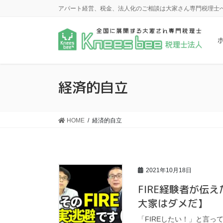
コ
ナ
アパート経営、税金、法人化のご相談は大家さん専門税理士
ン
ビ
テ
ゲ
ン
ー
ツ
シ
に
ョ
移
ン
経済的自立
動
に
移
動
HOME
経済的自立
2021年10月18日
FIRE経験者が伝
大家はダメだ】
「FIREしたい！」と言