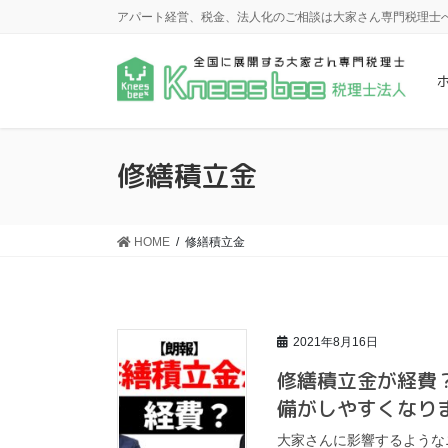
コ
ナ
アパート経営、税金、法人化のご相談は大家さん専門税理士
ン
ビ
テ
ゲ
ン
ー
ツ
シ
に
ョ
移
ン
修繕積立金
動
に
移
動
HOME
修繕積立金
2021年8月16日
修繕積立金が経費
備がしやすくなり
大家さんに影響するような