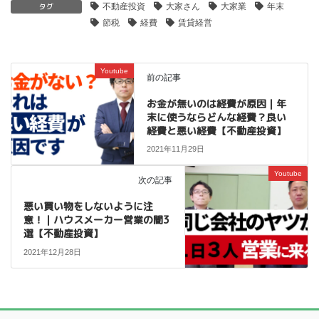
タグ
不動産投資
大家さん
大家業
年末
節税
経費
賃貸経営
Youtube
前の記事
お金が無いのは経費が原因｜年
末に使うならどんな経費？良い
経費と悪い経費【不動産投資】
2021年11月29日
Youtube
次の記事
悪い買い物をしないように注
意！｜ハウスメーカー営業の闇3
選【不動産投資】
2021年12月28日